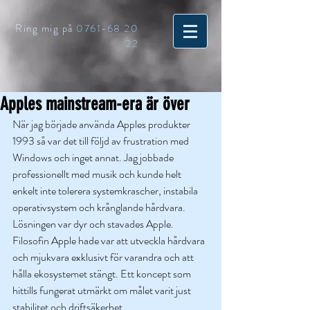
Ring mig på
0761-68 20
22
Apples mainstream-era är över
När jag började använda Apples produkter 
1993 så var det till följd av frustration med 
Windows och inget annat. Jag jobbade 
professionellt med musik och kunde helt 
enkelt inte tolerera systemkrascher, instabila 
operativsystem och krånglande hårdvara. 
Lösningen var dyr och stavades Apple. 
Filosofin Apple hade var att utveckla hårdvara 
och mjukvara exklusivt för varandra och att 
hålla ekosystemet stängt. Ett koncept som 
hittills fungerat utmärkt om målet varit just 
stabilitet och driftsäkerhet.