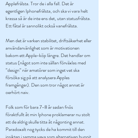
Applefrälsta. Tror de i alla fall. Det är 
egentligen Iphonefrälsta, och ska vi vara helt 
krassa så är de inte ens det, utan statusfrälsta. 
Ett fåtal är sannolikt också vanefrälsta. 
Men det är varken stabilitet, driftsäkerhet eller 
användarvänlighet som är motivationen 
bakom ett Apple-köp längre. Det handlar om 
status (något som inte sällan förväxlas med 
”design” när amatörer som inget vet ska 
försöka sig på att analysera Apples 
framgångar). Den som tror något annat är 
oerhört naiv. 
Folk som för bara 7-8 år sedan fnös 
föraktfullt åt min Iphone proklamerar nu stolt 
att de aldrig skulle titta åt någonting annat. 
Paradoxalt nog tycks de ha kommit till den 
insikten i samma veva som alternativen hunnit 