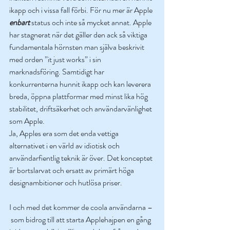
ikapp och i vissa fall förbi. För nu mer är Apple 
enbart
 status och inte så mycket annat. Apple 
har stagnerat när det gäller den ack så viktiga 
fundamentala hörnsten man själva beskrivit 
med orden ”it just works” i sin 
marknadsföring. Samtidigt har 
konkurrenterna hunnit ikapp och kan leverera 
breda, öppna plattformar med minst lika hög 
stabilitet, driftsäkerhet och användarvänlighet 
som Apple. 
Ja, Apples era som det enda vettiga 
alternativet i en värld av idiotisk och 
användarfientlig teknik är över. Det konceptet 
är bortslarvat och ersatt av primärt höga 
designambitioner och hutlösa priser.
I och med det kommer de coola användarna – 
 som bidrog till att starta Applehajpen en gång 