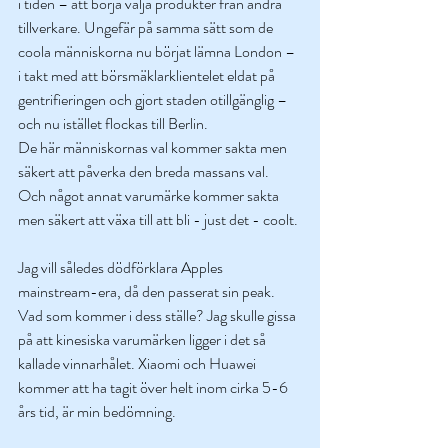
i tiden – att börja välja produkter från andra 
tillverkare. Ungefär på samma sätt som de 
coola människorna nu börjat lämna London – 
i takt med att börsmäklarklientelet eldat på 
gentrifieringen och gjort staden otillgänglig – 
och nu istället flockas till Berlin.
De här människornas val kommer sakta men 
säkert att påverka den breda massans val. 
Och något annat varumärke kommer sakta 
men säkert att växa till att bli - just det - coolt. 
Jag vill således dödförklara Apples 
mainstream-era, då den passerat sin peak. 
Vad som kommer i dess ställe? Jag skulle gissa 
på att kinesiska varumärken ligger i det så 
kallade vinnarhålet. Xiaomi och Huawei 
kommer att ha tagit över helt inom cirka 5-6 
års tid, är min bedömning. 