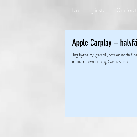
Hem
Tjänster
Om föret
Apple Carplay – halvfä
Jag bytte nyligen bil, och en av de f
infotainmentlösning Carplay, en...