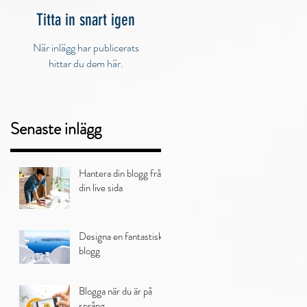
Titta in snart igen
När inlägg har publicerats
hittar du dem här.
Senaste inlägg
Hantera din blogg från
din live sida
Designa en fantastisk
blogg
Blogga när du är på
språng