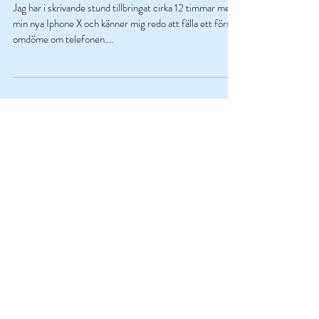
Iphone X – några tidiga intryck
Jag har i skrivande stund tillbringat cirka 12 timmar med
min nya Iphone X och känner mig redo att fälla ett första
omdöme om telefonen....