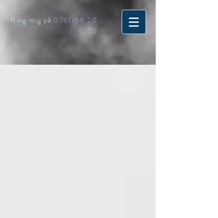
Ring mig på
0761-68 20
22