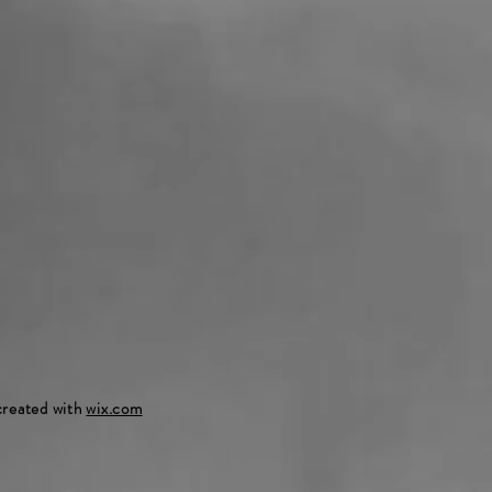
created with
wix.com