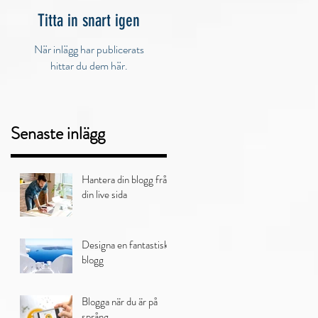
Titta in snart igen
När inlägg har publicerats
hittar du dem här.
Senaste inlägg
Hantera din blogg från
din live sida
Designa en fantastisk
blogg
Blogga när du är på
språng