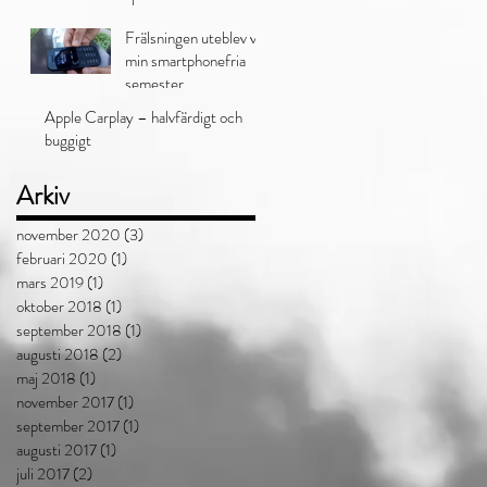
fått vila i frid
Frälsningen uteblev vid
min smartphonefria
semester
Apple Carplay – halvfärdigt och
buggigt
Arkiv
november 2020
(3)
3 inlägg
februari 2020
(1)
1 inlägg
mars 2019
(1)
1 inlägg
oktober 2018
(1)
1 inlägg
september 2018
(1)
1 inlägg
augusti 2018
(2)
2 inlägg
maj 2018
(1)
1 inlägg
november 2017
(1)
1 inlägg
september 2017
(1)
1 inlägg
augusti 2017
(1)
1 inlägg
juli 2017
(2)
2 inlägg