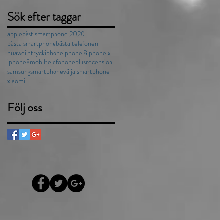
Sök efter taggar
apple
bäst smartphone 2020
bästa smartphone
bästa telefonen
huawei
intryck
iphone
iphone 8
iphone x
iphone8
mobiltelefon
oneplus
recension
samsung
smartphone
välja smartphone
xiaomi
Följ oss