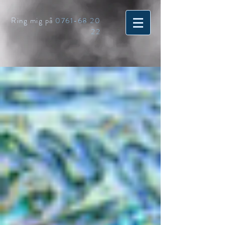
Ring mig på
0761-68 20
22